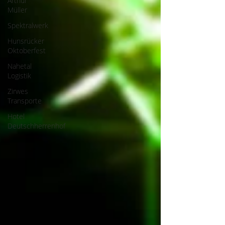
Arthur
Müller
Spektralwerk
Hunsrücker
Oktoberfest
Nahetal
Logistik
Zirwes
Transporte
Hotel
Deutschherrenhof