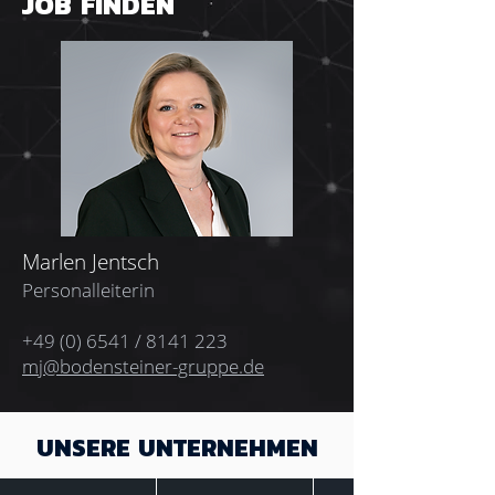
JOB FINDEN
Marlen Jentsch
Personalleiterin
+49 (0) 6541 / 8141 223
mj@bodensteiner-gruppe.de
UNSERE UNTERNEHMEN