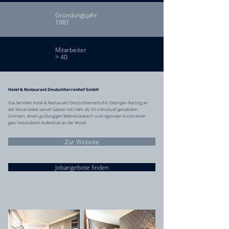
Gründungsjahr
1981
Mitarbeiter
> 40
Hotel & Restaurant Deutschherrenhof GmbH
Das familiäre Hotel & Restaurant Deutschherrenhof in Zeltingen-Rachtig an
der Mosel bietet seinen Gästen mit mehr als 50 individuell gestalteten
Zimmern, einem großzügigen Wellnessbereich und regionaler Küche einen
ganz besonderen Aufenthalt an der Mosel.
Zur Website
Jobangebote finden