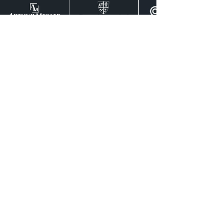
+49 (0) 6541
/
8141-280
kontakt@bodensteiner-gruppe.de
Mo-Fr 08:00-17:00 Uhr
Bodensteiner GmbH
Bachstraße 3