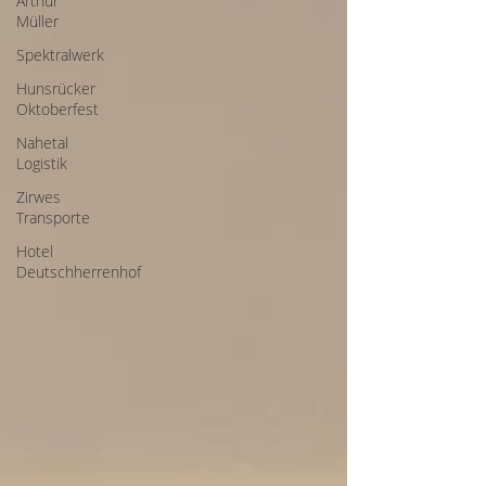
Arthur
Müller
Spektralwerk
Hunsrücker
Oktoberfest
Nahetal
Logistik
Zirwes
Transporte
Hotel
Deutschherrenhof