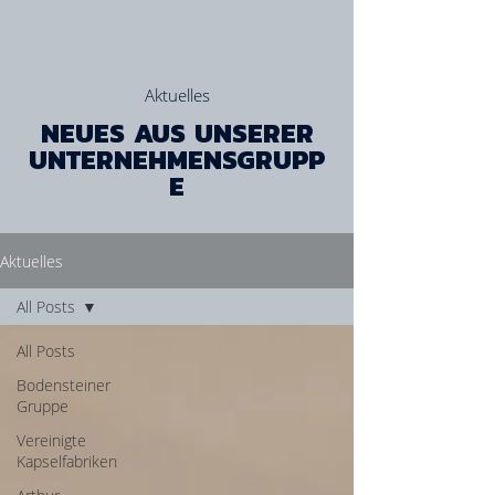
Aktuelles
NEUES AUS UNSERER
UNTERNEHMENSGRUPP
E
Aktuelles
All Posts
All Posts
Bodensteiner
Gruppe
Vereinigte
Kapselfabriken