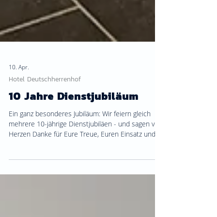
10. Apr.
Hotel Deutschherrenhof
10 Jahre Dienstjubiläum
Ein ganz besonderes Jubiläum: Wir feiern gleich
mehrere 10-jährige Dienstjubiläen - und sagen von
Herzen Danke für Eure Treue, Euren Einsatz und
die vielen gemeinsamen Jahre. 💛 Herzlichen
Glückwunsch Michael, Renata, Resi und Tran. Auf
viele weitere gemeinsame Jahre! 🥂✨
#deutschherrenhof #hotel #restaurant
#zeltingenrachtig #mosel #moselurlaub #jubiläum
#teamwork #team