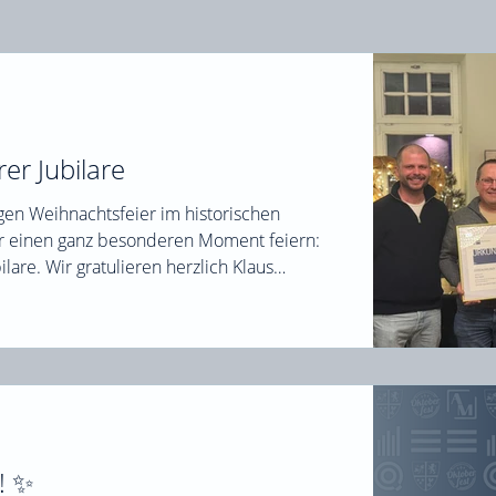
Nahetal Logistik
Zirwes Transporte
Hotel De
er Jubilare
en Weihnachtsfeier im historischen
ir einen ganz besonderen Moment feiern:
lare. Wir gratulieren herzlich Klaus
jährigen Einsatz, eure Loyalität und euren
m gemeinsamen Erfolg. Wir sind stolz, euch
 freuen uns auf viele weitere
! ✨