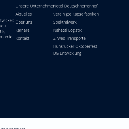
Unsere Unternehmen
Hotel Deutschherrenhof
Aktuelles
Vereinigte Kapselfabriken
n
twickelt
Über uns
Spektralwerk
gen.
Karriere
Nahetal Logistik
ik,
ronomie
Kontakt
Zirwes Transporte
Hunsrücker Oktoberfe
st
BG Entwicklung