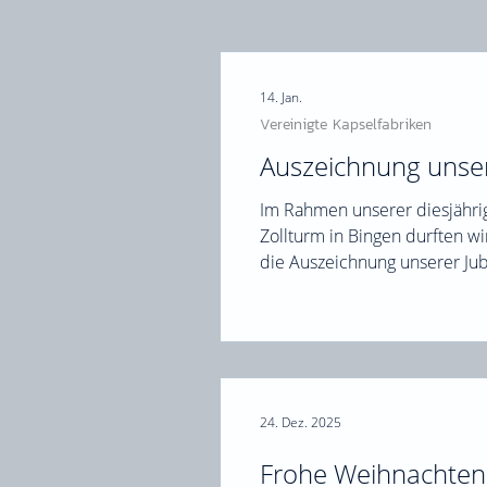
Hunsrücker Oktoberfest
14. Jan.
Vereinigte Kapselfabriken
Auszeichnung unser
Im Rahmen unserer diesjährig
Zollturm in Bingen durften w
die Auszeichnung unserer Jubi
Schwarz und Michael Ziss zu jeweils 15 Jahren Betriebszugehörigkeit .
👏 Vielen Dank für euren lang
wertvollen Beitrag zu unsere
in unserem Team zu haben und
gemeinsame
24. Dez. 2025
Frohe Weihnachten