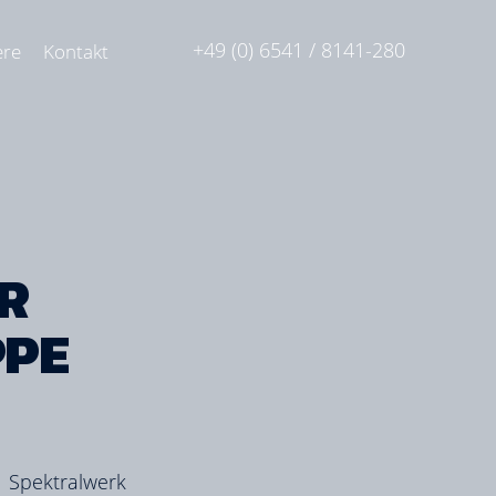
+49 (0) 6541 / 8141-280
ere
Kontakt
R
PE
Spektralwerk