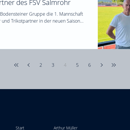
rtner des FSV Salmrohr
e Bodensteiner Gruppe die 1. Mannschaft
des FSV Salmrohr als Sponsor und Trikotpartner in der neuen Saison...
2
3
4
5
6
Start
Arthur Müller